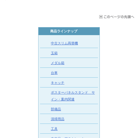
商品ラインナップ
中古スリム両替機
玉箱
メダル箱
台車
キャッチ
ポスターパネルスタンド サ
イン・案内関連
部備品
清掃用品
工具