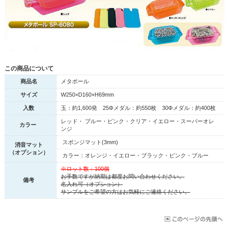
この商品について
商品名
メタボール
サイズ
W250×D160×H69mm
入数
玉：約1,600発 25Φメダル：約550枚 30Φメダル：約400枚
レッド・ ブルー・ピンク・クリア・イエロー・スーパーオレ
カラー
ンジ
スポンジマット(3mm)
消音マット
（オプション）
カラー：オレンジ・イエロー・ブラック・ピンク・ブルー
※ロット数：100個
お手数ですが納期は都度お問い合わせください。
備考
名入れ可（オプション）
サンプルをご希望の方はお気軽にご連絡ください。