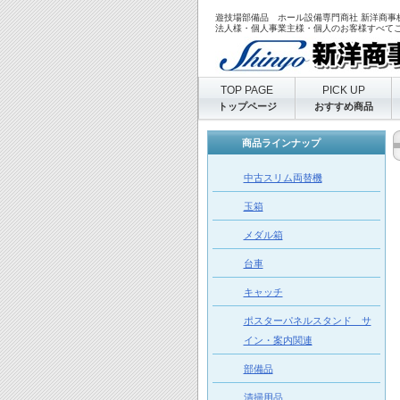
遊技場部備品 ホール設備専門商社 新洋商事
法人様・個人事業主様・個人のお客様すべて
TOP PAGE
PICK UP
トップページ
おすすめ商品
商品ラインナップ
中古スリム両替機
玉箱
メダル箱
台車
キャッチ
ポスターパネルスタンド サ
イン・案内関連
部備品
清掃用品