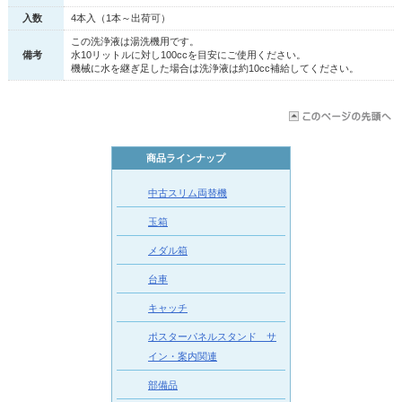
入数
4本入（1本～出荷可）
この洗浄液は湯洗機用です。
備考
水10リットルに対し100ccを目安にご使用ください。
機械に水を継ぎ足した場合は洗浄液は約10cc補給してください。
商品ラインナップ
中古スリム両替機
玉箱
メダル箱
台車
キャッチ
ポスターパネルスタンド サ
イン・案内関連
部備品