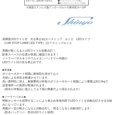
高輝度LEDライト付 光る車止め[カーストップ ルミエ LEDタイプ
（CAR STOP LUMIE LED TYPE）]カーストップルミエ
周囲が暗くなるとLEDライトが自動点灯！
駐車スペースの位置が容易に確認できます！
ソーラーパネル＆リチウムイオンバッテリー内蔵の
LEDライト付の光る車止めです。
■本体■
ポリカーボネート樹脂に耐候剤を混ぜており
天候による劣化を軽減させています。
高い透明性に加え，耐衝撃性が特長のポリカーボネート樹脂により重量は約2.0kgで
設置場所への負荷が軽減されます。
（雨水が本製品に侵入しても下面の廃棄穴より排出されます）
■ソーラーパネル■
明暗センサーを採用することにより車止め本体内部でLEDライトを自動点灯させる仕組
みになっています。
周囲が一定の暗さになると自動点灯し，明るくなると自動消灯します。
（防水バッテリー・防水LEDライト採用）