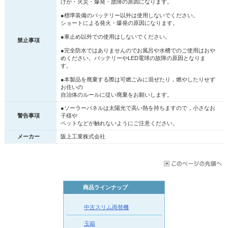
けが・火災・爆発・故障の原因になります。
●標準装備のバッテリー以外は使用しないでください。
ショートによる発火・爆発の原因になります。
●車止め以外での使用はしないでください。
禁止事項
●完全防水ではありませんのでお風呂や水槽でのご使用はおや
めください。バッテリーやLED電球の故障の原因となりま
す。
●本製品を廃棄する際は可燃ごみに混ぜたり，燃やしたりせず
お住いの
自治体のルールに従い廃棄をお願いします。
●ソーラーパネルは太陽光で高い熱を持ちますので，小さなお
警告事項
子様や
ペットなどが触れないようにご注意ください。
メーカー
阪上工業株式会社
商品ラインナップ
中古スリム両替機
玉箱