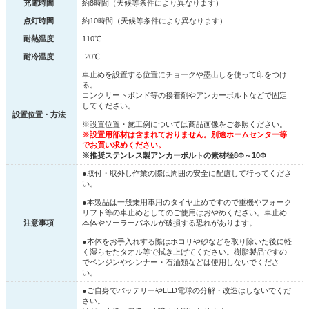
充電時間
約8時間（天候等条件により異なります）
点灯時間
約10時間（天候等条件により異なります）
耐熱温度
110℃
耐冷温度
-20℃
車止めを設置する位置にチョークや墨出しを使って印をつけ
る。
コンクリートボンド等の接着剤やアンカーボルトなどで固定
してください。
設置位置・方法
※設置位置・施工例については商品画像をご参照ください。
※設置用部材は含まれておりません。別途ホームセンター等
でお買い求めください。
※推奨ステンレス製アンカーボルトの素材径8Φ～10Φ
●取付・取外し作業の際は周囲の安全に配慮して行ってくださ
い。
●本製品は一般乗用車用のタイヤ止めですので重機やフォーク
リフト等の車止めとしてのご使用はおやめください。車止め
注意事項
本体やソーラーパネルが破損する恐れがあります。
●本体をお手入れする際はホコリや砂などを取り除いた後に軽
く湿らせたタオル等で拭き上げてください。樹脂製品ですの
でベンジンやシンナー・石油類などは使用しないでくださ
い。
●ご自身でバッテリーやLED電球の分解・改造はしないでくだ
さい。