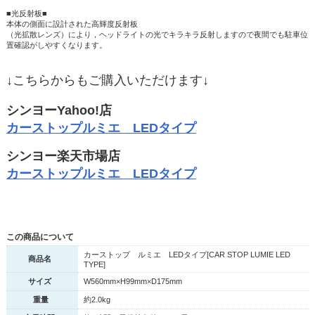
■光反射板■
本体の側面に設計された高輝度反射板
（光拡散レンズ）により，ヘッドライトの光でキラキラ反射しますので夜間でも駐車位
置確認がしやすくなります。
↓こちらからもご購入いただけます↓
シンヨーYahoo!店
カーストップルミエ LEDタイプ
シンヨー楽天市場店
カーストップルミエ LEDタイプ
この商品について
カーストップ ルミエ LEDタイプ[CAR STOP LUMIE LED
商品名
TYPE]
サイズ
W560mm×H99mm×D175mm
重量
約2.0kg